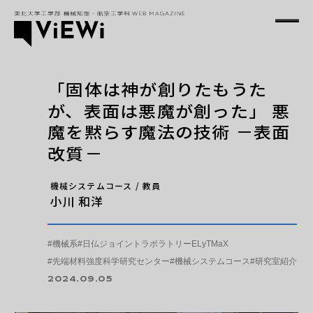
「固体は神が創りたもうた
TOP
が、表面は悪魔が創った」 悪
魔を黙らす魔法の技術 －表面
ViEWiとは？
改質－
新着記事
機械システムコース / 教員
小川 和洋
PICK UP
#機械系
#日仏ジョイントラボラトリーELyTMaX
#先端材料強度科学研究センター
#機械システムコース
#研究室紹介
2024.09.05