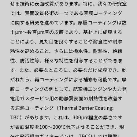
せる技術に表面改質があります。特に、我々の研究室
では、表面改質技術の一つである厚膜コーティング
に関する研究を進めています。厚膜コーティングは数
十µm～数百µm厚の皮膜であり、基材上に成膜する
ことにより、見た目を良くすることや耐食性や耐摩
耗性を高めること、さらには撥水性、耐熱性、絶縁
性、防汚性等、様々な特性を付与することができま
す。また、必要なところに、必要なだけ成膜でき、剥
がれたら、再コーティングによる補修も可能です。厚
膜コーティングの例として、航空機エンジンや火力発
電用ガスタービン用の動静翼表面の耐熱性を改善す
る遮熱コーティング（Thermal Barrier Coating:
TBC）があります。これは、300µm程度の厚さです
が表面温度を100～200℃低下させることができ、現
在の飛行機やガスタービンは、TBC無しでは稼働し