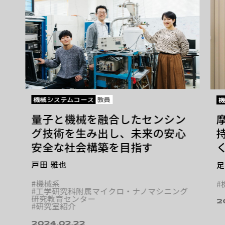
機械システムコース
教員
量子と機械を融合したセンシン
グ技術を生み出し、未来の安心
安全な社会構築を目指す
戸田 雅也
足
#機械系
#
#工学研究科附属マイクロ・ナノマシニング
研究教育センター
2
#研究室紹介
2024.02.22